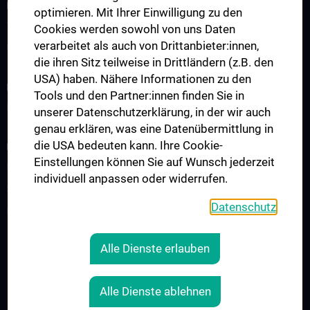
INFORMATIONEN FÜR PATIENT:INNEN
optimieren. Mit Ihrer Einwilligung zu den
Terminvereinbarung / Zweitmeinung
Cookies werden sowohl von uns Daten
verarbeitet als auch von Drittanbieter:innen,
Unterstützungsangebote
die ihren Sitz teilweise in Drittländern (z.B. den
USA) haben. Nähere Informationen zu den
KLINISCHER BEREICH
Tools und den Partner:innen finden Sie in
Interdisziplinäre Veranstaltungen / Boards
unserer Datenschutzerklärung, in der wir auch
genau erklären, was eine Datenübermittlung in
die USA bedeuten kann. Ihre Cookie-
FORSCHUNG
Einstellungen können Sie auf Wunsch jederzeit
Expert:innen-Videos
individuell anpassen oder widerrufen.
Starter Grant
Datenschutz
Publikationen
Alle Dienste erlauben
RECHTLICHES
KONTAKT
Alle Dienste ablehnen
COOKIE-EINSTELLUNGEN