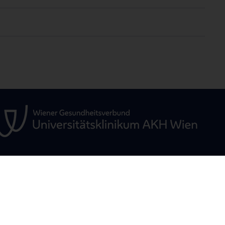
ÜR
KLINISCHER BEREICH
FORSCHUNG
Interdisziplinäre
Expert:innen-Vid
Veranstaltungen / Boards
/
Starter Grant