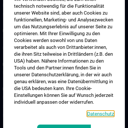
Newsletter
technisch notwendig für die Funktionalität
unserer Website sind, aber auch Cookies zu
Kontakt
funktionellen, Marketing- und Analysezwecken
um das Nutzungserlebnis auf unserer Seite zu
INFORMATIONEN FÜR PATIENT:INNEN
optimieren. Mit Ihrer Einwilligung zu den
Terminvereinbarung / Zweitmeinung
Cookies werden sowohl von uns Daten
verarbeitet als auch von Drittanbieter:innen,
Unterstützungsangebote
die ihren Sitz teilweise in Drittländern (z.B. den
USA) haben. Nähere Informationen zu den
KLINISCHER BEREICH
Tools und den Partner:innen finden Sie in
Interdisziplinäre Veranstaltungen / Boards
unserer Datenschutzerklärung, in der wir auch
genau erklären, was eine Datenübermittlung in
die USA bedeuten kann. Ihre Cookie-
FORSCHUNG
Einstellungen können Sie auf Wunsch jederzeit
Expert:innen-Videos
individuell anpassen oder widerrufen.
Starter Grant
Datenschutz
Publikationen