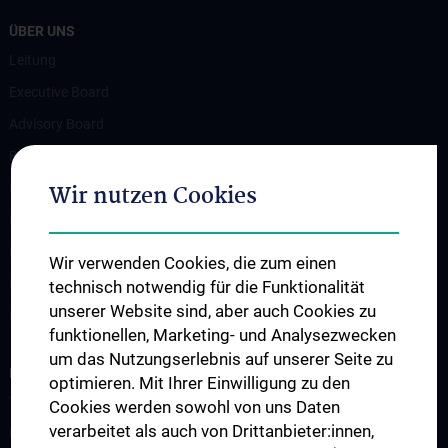
ÜBER UNS
Leitung
Executive Board
Advisory Board
Beteiligte Einrichtungen
Wir nutzen Cookies
Flagship-Projekt
News
Events
Wir verwenden Cookies, die zum einen
Newsletter
technisch notwendig für die Funktionalität
unserer Website sind, aber auch Cookies zu
Kontakt
funktionellen, Marketing- und Analysezwecken
um das Nutzungserlebnis auf unserer Seite zu
INFORMATIONEN FÜR PATIENT:INNEN
optimieren. Mit Ihrer Einwilligung zu den
Terminvereinbarung / Zweitmeinung
Cookies werden sowohl von uns Daten
verarbeitet als auch von Drittanbieter:innen,
Unterstützungsangebote