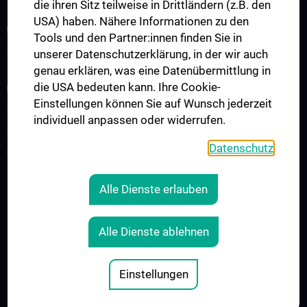
die ihren Sitz teilweise in Drittländern (z.B. den
USA) haben. Nähere Informationen zu den
KLINISCHER BEREICH
Tools und den Partner:innen finden Sie in
Interdisziplinäre Veranstaltungen / Boards
unserer Datenschutzerklärung, in der wir auch
genau erklären, was eine Datenübermittlung in
die USA bedeuten kann. Ihre Cookie-
FORSCHUNG
Einstellungen können Sie auf Wunsch jederzeit
Expert:innen-Videos
individuell anpassen oder widerrufen.
Starter Grant
Datenschutz
Publikationen
Alle Dienste erlauben
RECHTLICHES
KONTAKT
Alle Dienste ablehnen
COOKIE-EINSTELLUNGEN
IMPRESSUM
Einstellungen
© 2026 Medizinische Universität Wien