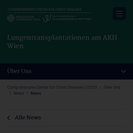
Skip
to
main
content
Lungentransplantationen am AKH
Wien
Über Uns
Comprehensive Center for Chest Diseases | CCCD
Über Uns
News
News
Alle News