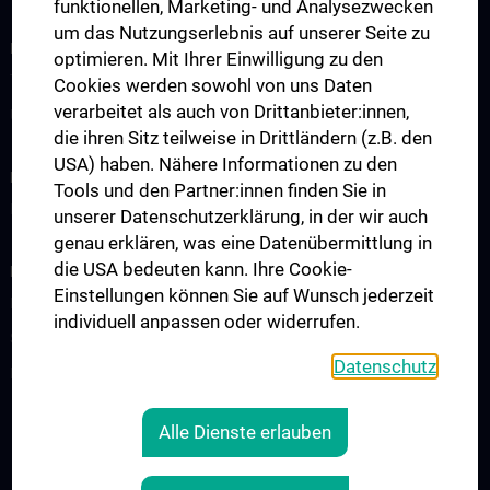
funktionellen, Marketing- und Analysezwecken
um das Nutzungserlebnis auf unserer Seite zu
INFORMATIONEN FÜR PATIENT:INNEN
optimieren. Mit Ihrer Einwilligung zu den
Terminvereinbarung / Zweitmeinung
Cookies werden sowohl von uns Daten
verarbeitet als auch von Drittanbieter:innen,
Unterstützungsangebote
die ihren Sitz teilweise in Drittländern (z.B. den
USA) haben. Nähere Informationen zu den
KLINISCHER BEREICH
Tools und den Partner:innen finden Sie in
Interdisziplinäre Veranstaltungen / Boards
unserer Datenschutzerklärung, in der wir auch
genau erklären, was eine Datenübermittlung in
die USA bedeuten kann. Ihre Cookie-
FORSCHUNG
Einstellungen können Sie auf Wunsch jederzeit
Expert:innen-Videos
individuell anpassen oder widerrufen.
Starter Grant
Datenschutz
Publikationen
Alle Dienste erlauben
RECHTLICHES
KONTAKT