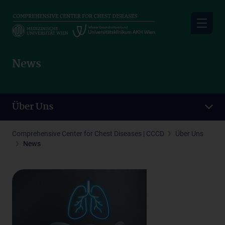
Skip
to
main
content
News
Über Uns
Comprehensive Center for Chest Diseases | CCCD
Über Uns
News