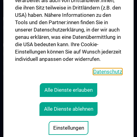
verarbeitet als auch von Drittanbieter:innen,
Unterstützungsangebote
die ihren Sitz teilweise in Drittländern (z.B. den
USA) haben. Nähere Informationen zu den
KLINISCHER BEREICH
Tools und den Partner:innen finden Sie in
Interdisziplinäre Veranstaltungen / Boards
unserer Datenschutzerklärung, in der wir auch
genau erklären, was eine Datenübermittlung in
die USA bedeuten kann. Ihre Cookie-
FORSCHUNG
Einstellungen können Sie auf Wunsch jederzeit
Expert:innen-Videos
individuell anpassen oder widerrufen.
Starter Grant
Datenschutz
Publikationen
Alle Dienste erlauben
RECHTLICHES
KONTAKT
Alle Dienste ablehnen
COOKIE-EINSTELLUNGEN
IMPRESSUM
Einstellungen
© 2026 Medizinische Universität Wien