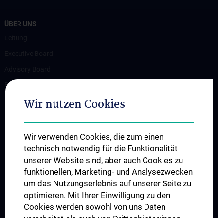
ÜBER UNS
Leitung
Executive Board
Advisory Board
Beteiligte Einrichtungen
Wir nutzen Cookies
Flagship-Projekt
News
Events
Wir verwenden Cookies, die zum einen
Newsletter
technisch notwendig für die Funktionalität
unserer Website sind, aber auch Cookies zu
Kontakt
funktionellen, Marketing- und Analysezwecken
um das Nutzungserlebnis auf unserer Seite zu
INFORMATIONEN FÜR PATIENT:INNEN
optimieren. Mit Ihrer Einwilligung zu den
Terminvereinbarung / Zweitmeinung
Cookies werden sowohl von uns Daten