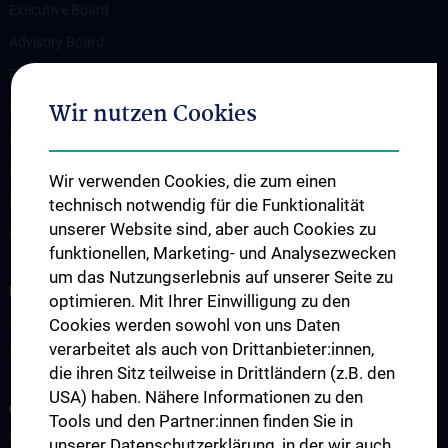
Executive Board
Advisory Board
Participating institutions
Wir nutzen Cookies
Flagship Project
News
Events
Wir verwenden Cookies, die zum einen
Newsletter
technisch notwendig für die Funktionalität
unserer Website sind, aber auch Cookies zu
Contact
funktionellen, Marketing- und Analysezwecken
um das Nutzungserlebnis auf unserer Seite zu
FOR PATIENTS
optimieren. Mit Ihrer Einwilligung zu den
Appointment / second opinion
Cookies werden sowohl von uns Daten
verarbeitet als auch von Drittanbieter:innen,
Support services
die ihren Sitz teilweise in Drittländern (z.B. den
USA) haben. Nähere Informationen zu den
CLINICAL AREA
Tools und den Partner:innen finden Sie in
Interdisciplinary events / Boards
unserer Datenschutzerklärung, in der wir auch