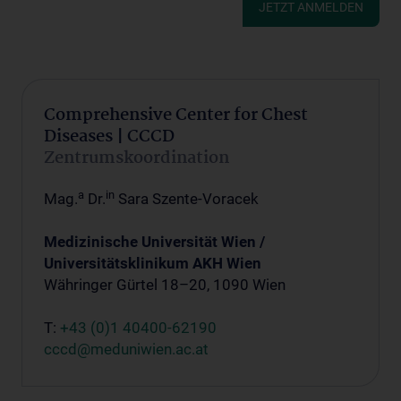
JETZT ANMELDEN
Comprehensive Center for Chest
Diseases | CCCD
Zentrumskoordination
a
in
Mag.
Dr.
Sara Szente-Voracek
Medizinische Universität Wien /
Universitätsklinikum AKH Wien
Währinger Gürtel 18–20, 1090 Wien
T:
+43 (0)1 40400-62190
cccd@meduniwien.ac.at