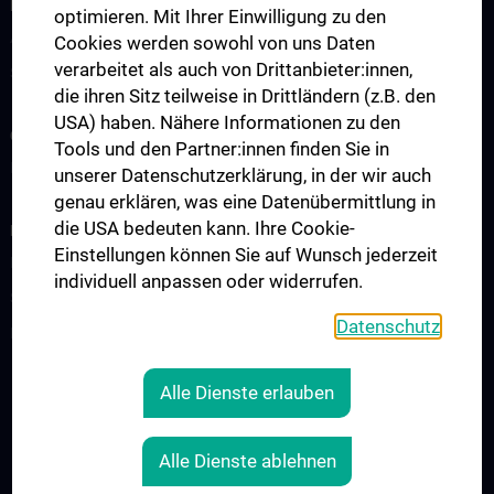
FOR PATIENTS
optimieren. Mit Ihrer Einwilligung zu den
Appointment / second opinion
Cookies werden sowohl von uns Daten
verarbeitet als auch von Drittanbieter:innen,
Support services
die ihren Sitz teilweise in Drittländern (z.B. den
USA) haben. Nähere Informationen zu den
CLINICAL AREA
Tools und den Partner:innen finden Sie in
Interdisciplinary events / Boards
unserer Datenschutzerklärung, in der wir auch
genau erklären, was eine Datenübermittlung in
die USA bedeuten kann. Ihre Cookie-
RESEARCH
Einstellungen können Sie auf Wunsch jederzeit
Expert videos
individuell anpassen oder widerrufen.
Starter Grant
Datenschutz
Publications
Alle Dienste erlauben
LEGAL
CONTACT
Alle Dienste ablehnen
COOKIE-EINSTELLUNGEN